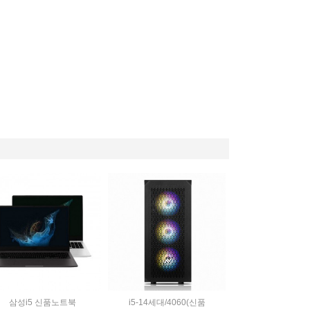
삼성i5 신품노트북
i5-14세대/4060(신품