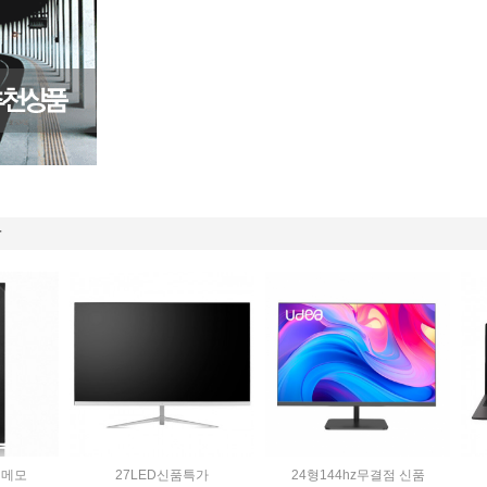
래픽메모
27LED신품특가
24형144hz무결점 신품