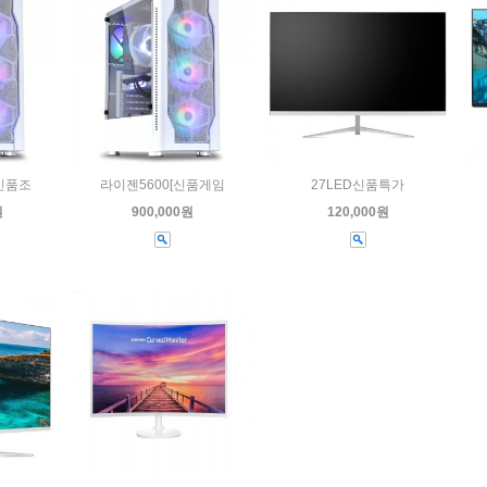
[신품조
라이젠5600[신품게임
27LED신품특가
원
900,000원
120,000원