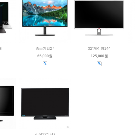
대
중소기업27
32"게이밍144
65,000원
125,000원
삼성22"LED