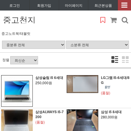
로그인
회원가입
마이페이지
최근본상품
중고천지
중고노트북/태블릿
정렬
삼성슬림 i5 6세대
LG그램 I5-6세대/8
G
250,000원
(품절)
삼성ALWAYS i5-7
삼성 i5 8세대
200
280,000원
(품절)