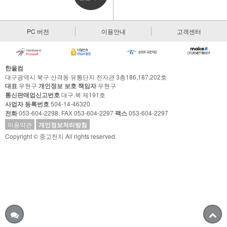
PC 버전
이용안내
고객센터
한울컴
대구광역시 북구 산격동 유통단지 전자관 3층186,187,202호
대표
우현구
개인정보 보호 책임자
우현구
통신판매업신고번호
대구.북 제191호
사업자 등록번호
504-14-46320
전화
053-604-2298, FAX 053-604-2297
팩스
053-604-2297
이용약관
개인정보처리방침
Copyright © 중고천지 All rights reserved.